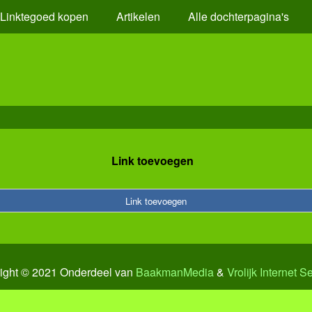
Linktegoed kopen
Artikelen
Alle dochterpagina's
Link toevoegen
Link toevoegen
ight © 2021 Onderdeel van
BaakmanMedia
&
Vrolijk Internet S